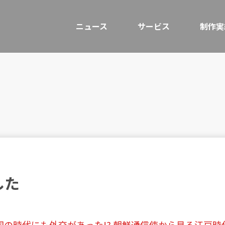
ニュース
サービス
制作実
した
国の時代にも外交があった!? 朝鮮通信使から見る江戸