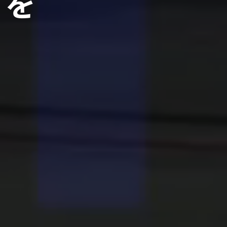
"
を
。