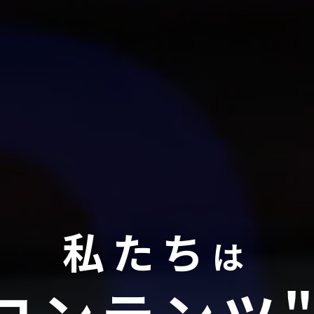
私たち
は